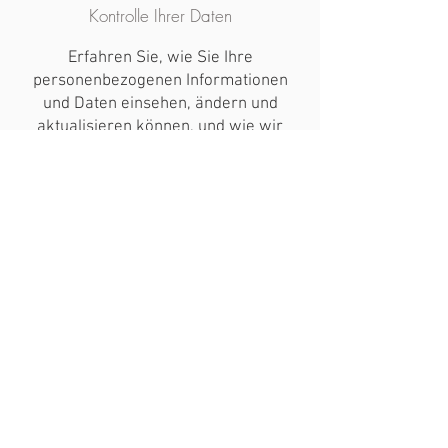
Kontrolle Ihrer Daten
Erfahren Sie, wie Sie Ihre
personenbezogenen Informationen
und Daten einsehen, ändern und
aktualisieren können, und wie wir
Bedenken bezüglich der
Datenverwendung behandeln.
Datensicherheit
Erfahren Sie mehr über unsere
Schutzmaßnahmen für Nutzerdaten,
Datenverschlüsselung,
Serverstandorte, Datenübertragung
und mehr. Ihre Datensicherheit ist
unsere Priorität.